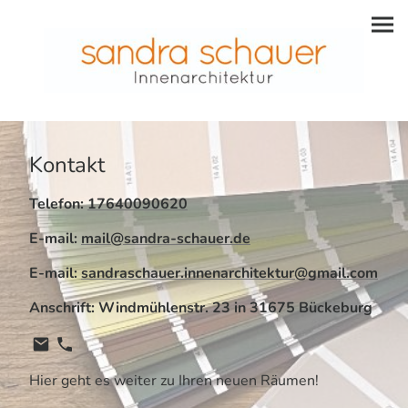
Kontakt
Telefon:
17640090620
E-mail:
mail@sandra-schauer.de
E-mail:
sandraschauer.innenarchitektur@gmail.com
Anschrift: Windmühlenstr. 23 in 31675 Bückeburg
Hier geht es weiter zu Ihren neuen Räumen!